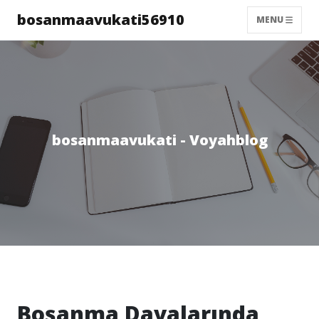
bosanmaavukati56910
MENU
bosanmaavukati - Voyahblog
Boşanma Davalarında